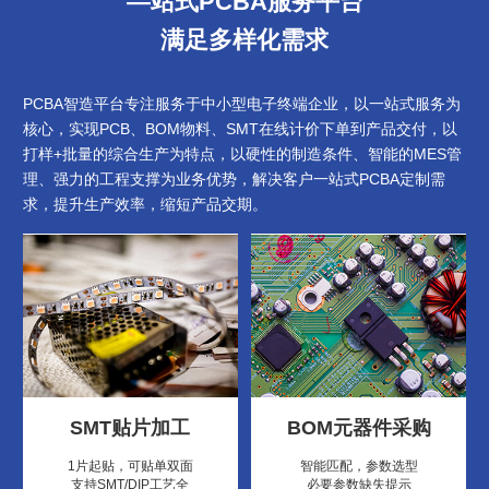
—站式PCBA服务平台
满足多样化需求
PCBA智造平台专注服务于中小型电子终端企业，以一站式服务为
核心，实现PCB、BOM物料、SMT在线计价下单到产品交付，以
打样+批量的综合生产为特点，以硬性的制造条件、智能的MES管
理、强力的工程支撑为业务优势，解决客户一站式PCBA定制需
求，提升生产效率，缩短产品交期。
SMT贴片加工
BOM元器件采购
1片起贴，可贴单双面
智能匹配，参数选型
支持SMT/DIP工艺全
必要参数缺失提示