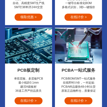
自动、高精度SMT生产线
一键导出标准化BOM
SMT打样料齐24H交货
多格式识别，3秒—键报价
领取优惠 >
在线计价 >
PCB板定制
PCBA一站式服务
单双层板、多层板PCB
PCB/BOM/SMT一站式服务
最小线距0.1mm
在线即时计价，一对起贴
建滔A级板材
PCBA样品最快48小时出货
36道工序严控品质关
原装正品物料仓，质量保证
在线计价 >
在线计价 >