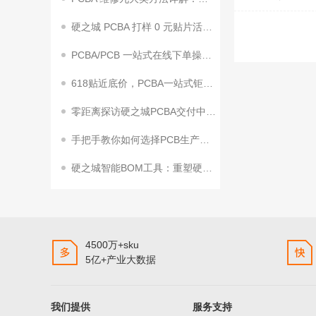
硬之城 PCBA 打样 0 元贴片活动来袭！助力终端客户加速量产
PCBA/PCB 一站式在线下单操作指南
618贴近底价，PCBA一站式钜惠狂飙！
零距离探访硬之城PCBA交付中心2期来了
手把手教你如何选择PCB生产工艺参数
硬之城智能BOM工具：重塑硬件研发效率，赋能企业创新升级
4500万+sku
5亿+产业大数据
我们提供
服务支持