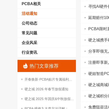
PCBA相关
寻找AI硬
活动通知
延期赔付10
公司动态
PCBA限时
常见问题
硬之城携手
企业风采
分享即领无
行业资讯
注册即享新
热门文章推荐
硬姐智造P
开春焕新·PCBA贴片专属福利｜降本让利，助你抢占开春项目先机
硬之城商城
硬之城 2026 年春节放假通知
硬之城积分
硬之城 2025 年国庆&中秋放假通知
免费阻容活动
PCBA 维修九大类方法详解：从基础到进阶的实用技巧