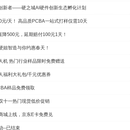
件创新者——硬之城AI硬件创新生态孵化计划
0元/天！ 高品质PCBA一站式打样仅需10天
直降500元，延期赔付100元1天！
硬姐智造与你约惠春天！
人机 热门行业样品限时免费赠送
人福利大礼包/千元优惠券
CBA样品免费领取
双十一热门现货低价促销
商城上线，京东E卡免费兑
--已结束