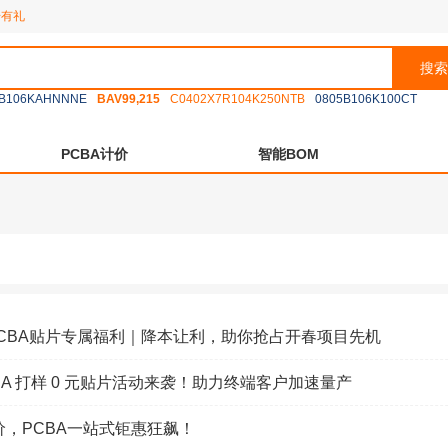
册有礼
搜索
B106KAHNNNE
BAV99,215
C0402X7R104K250NTB
0805B106K100CT
PCBA计价
智能BOM
PCBA贴片专属福利｜降本让利，助你抢占开春项目先机
BA 打样 0 元贴片活动来袭！助力终端客户加速量产
价，PCBA一站式钜惠狂飙！