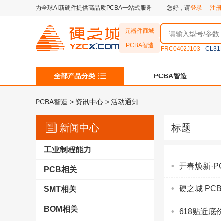
为全球AI新硬件提供高品质PCBA一站式服务
您好，请
登录
注
元器件商城
PCBA智造
FRC0402J103
CL31
全部产品分类
PCBA智造
PCBA智造
>
资讯中心
> 活动通知
新闻中心
标题
工业制程能力
开春焕新·
PCB相关
硬之城 PC
SMT相关
BOM相关
618贴近底